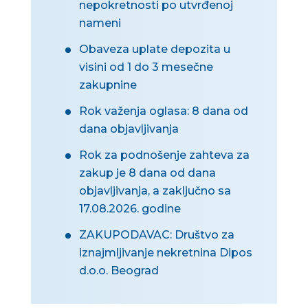
nepokretnosti po utvrđenoj
nameni
Obaveza uplate depozita u
visini od 1 do 3 mesečne
zakupnine
Rok važenja oglasa: 8 dana od
dana objavljivanja
Rok za podnošenje zahteva za
zakup je 8 dana od dana
objavljivanja, a zaključno sa
17.08.2026. godine
ZAKUPODAVAC: Društvo za
iznajmljivanje nekretnina Dipos
d.o.o. Beograd