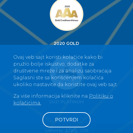
2020 GOLD
Ovaj veb sajt koristi kolačiće kako bi
pružio bolje iskustvo, dodatke za
društvene mreže i za analizu saobraćaja.
Saglasni ste sa korišćenjem kolačića
ukoliko nastavite da koristite ovaj veb sajt.
Za više informacija kliknite na
Politiku o
2021 PLATINUM
kolačićima.
POTVRDI
Crafted by
2018