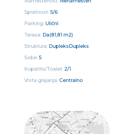
Nameštenost:
Nenamešten
Spratnost:
5/6
Parking:
Ulični
Terasa:
Da(81,81 m2)
Struktura:
DupleksDupleks
Sobe:
5
Kupatilo/Toalet:
2/1
Vrsta grajanja:
Centralno