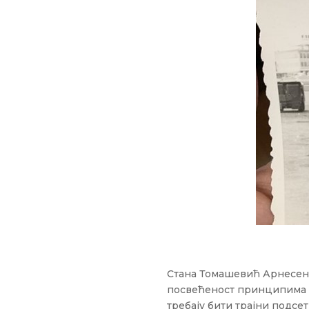
Стана Томашевић Арнесен ј
посвећеност принципима п
требају бити трајни подсе