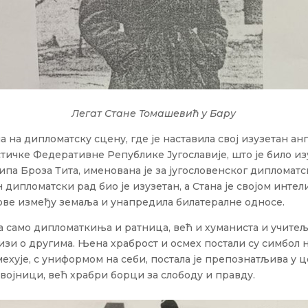
Легат Стане Томашевић у Бару
а на дипломатску сцену, где је наставила свој изузетан ан
ичке Федеративне Републике Југославије, што је било из
ипа Броза Тита, именована је за југословенског дипломат
дипломатски рад био је изузетан, а Стана је својом инте
ве између земаља и унапредила билатералне односе.
 само дипломаткиња и ратница, већ и хуманиста и учитељ
зи о другима. Њена храброст и осмех постали су симбол 
мехује, с униформом на себи, постала је препознатљива у ц
војници, већ храбри борци за слободу и правду.