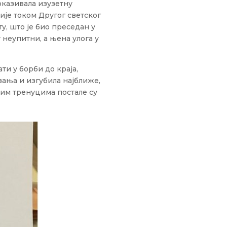
оказивала изузетну
ије током Другог светског
у, што је био преседан у
неупитни, а њена улога у
ати у борби до краја,
вања и изгубила најближе,
жим тренуцима постале су