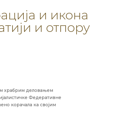
ација и икона
атији и отпору
ојим храбрим деловањем
цијалистичке Федеративне
ћено корачала ка својим