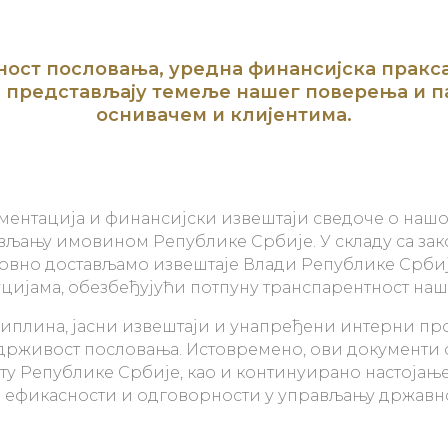
ост пословања, уредна финансијска пракс
представљају темеље нашег поверења и п
оснивачем и клијентима.
ментација и финансијски извештаји сведоче о нашо
љању имовином Републике Србије. У складу са за
довно достављамо извештаје Влади Републике Срби
цијама, обезбеђујући потпуну транспарентност наш
иплина, јасни извештаји и унапређени интерни про
одрживост пословања. Истовремено, ови документи 
у Републике Србије, као и континуирано настојање
 ефикасности и одговорности у управљању држав