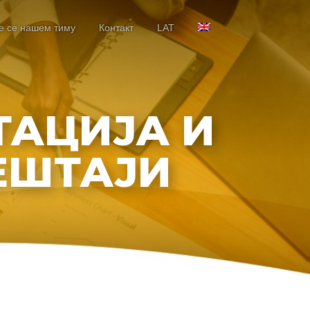
е се нашем тиму
Контакт
LAT
АЦИЈА И
ЕШТАЈИ