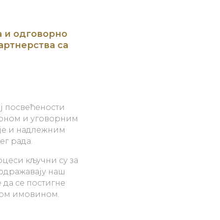
а и одговорно
артнерства са
ј посвећености
коном и уговорним
је и надлежним
ег рада.
цеси кључни су за
одражавају наш
 да се постигне
ном имовином.