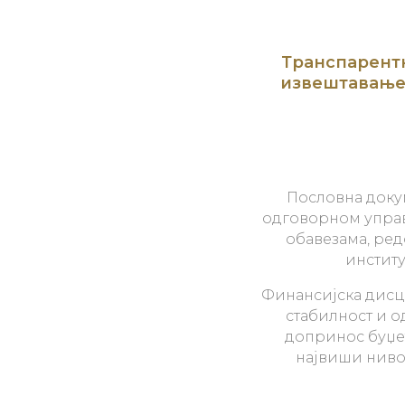
Транспарентн
извештавање 
Пословна доку
одговорном управ
обавезама, ре
институ
Финансијска дисц
стабилност и 
допринос буџет
највиши ниво