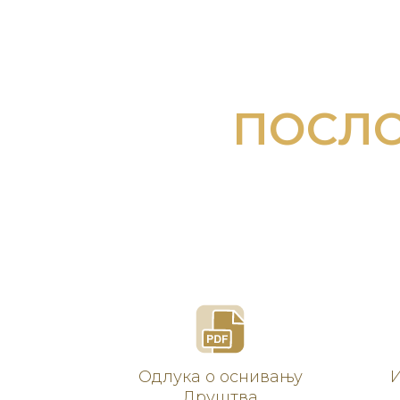
ПОСЛО
Одлука о оснивању
И
Друштва