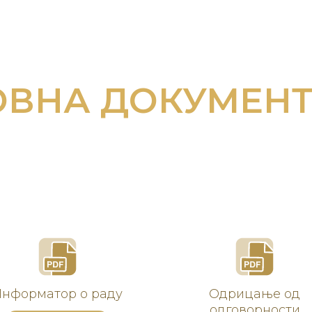
ВНА ДОКУМЕН
нформатор о раду
Одрицање од
одговорности