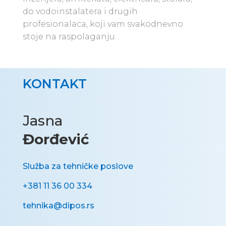
do vodoinstalatera i drugih
profesionalaca, koji vam svakodnevno
stoje na raspolaganju.
KONTAKT
Jasna
Đorđević
Služba za tehničke poslove
+381 11 36 00 334
tehnika@dipos.rs