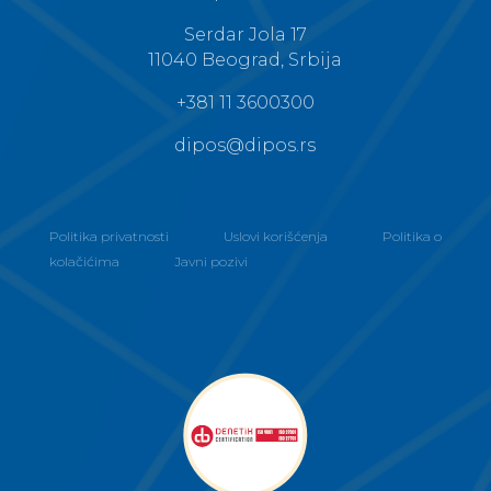
Dipos d.o.o.
Serdar Jola 17
11040 Beograd, Srbija
+381 11 3600300
dipos@dipos.rs
Politika privatnosti
Uslovi korišćenja
Politika o
kolačićima
Javni pozivi