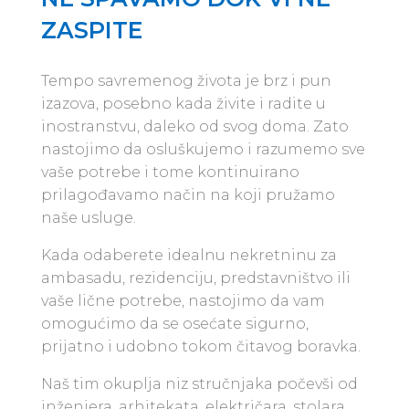
ZASPITE
Tempo savremenog života je brz i pun
izazova, posebno kada živite i radite u
inostranstvu, daleko od svog doma. Zato
nastojimo da osluškujemo i razumemo sve
vaše potrebe i tome kontinuirano
prilagođavamo način na koji pružamo
naše usluge.
Kada odaberete idealnu nekretninu za
ambasadu, rezidenciju, predstavništvo ili
vaše lične potrebe, nastojimo da vam
omogućimo da se osećate sigurno,
prijatno i udobno tokom čitavog boravka.
Naš tim okuplja niz stručnjaka počevši od
inženjera, arhitekata, električara, stolara,