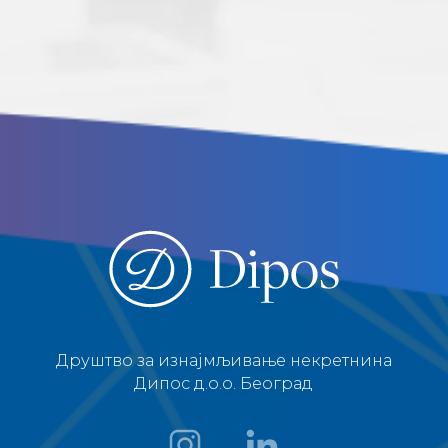
Друштво за изнајмљивање некретнина
Дипос д.о.о. Београд