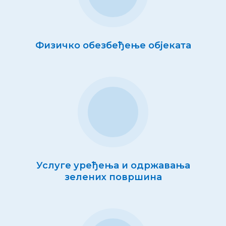
Физичко обезбеђење објеката
Услуге уређења и одржавања
зелених површина