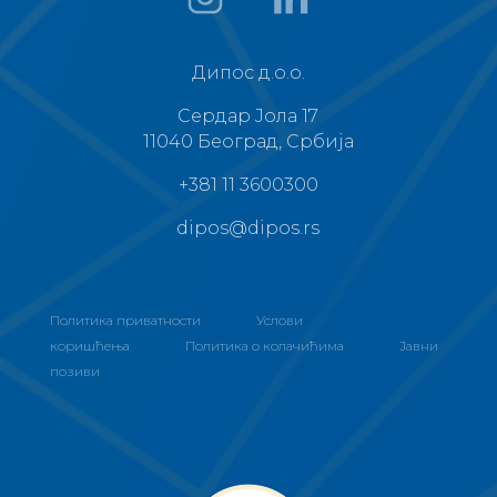
Дипос д.о.о.
Сердар Јола 17
11040 Београд, Србија
+381 11 3600300
dipos@dipos.rs
Политика приватности
Услови
коришћења
Политика о колачићима
Јавни
позиви