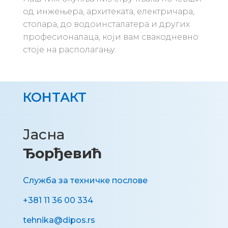
од инжењера, архитеката, електричара,
столара, до водоинсталатера и других
професионалаца, који вам свакодневно
стоје на располагању.
КОНТАКТ
Јасна
Ђорђевић
Служба за техничке послове
+381 11 36 00 334
tehnika@dipos.rs