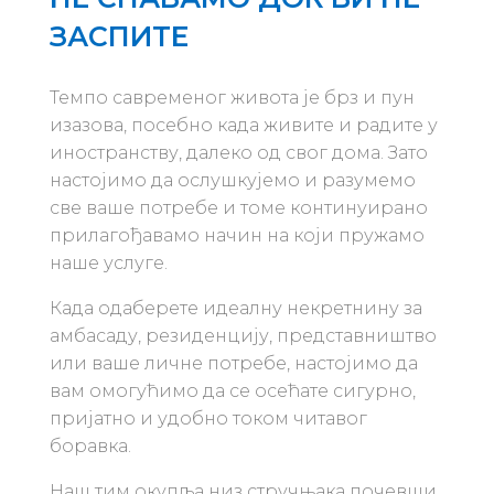
ЗАСПИТЕ
Темпо савременог живота је брз и пун
изазова, посебно када живите и радите у
иностранству, далеко од свог дома. Зато
настојимо да ослушкујемо и разумемо
све ваше потребе и томе континуирано
прилагођавамо начин на који пружамо
наше услуге.
Када одаберете идеалну некретнину за
амбасаду, резиденцију, представништво
или ваше личне потребе, настојимо да
вам омогућимо да се осећате сигурно,
пријатно и удобно током читавог
боравка.
Наш тим окупља низ стручњака почевши