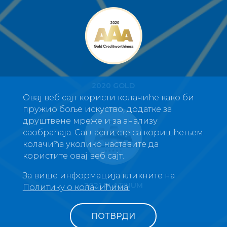
2021 PLATINUM
Овај веб сајт користи колачиће како би
пружио боље искуство, додатке за
друштвене мреже и за анализу
саобраћаја. Сагласни сте са коришћењем
Crafted by
2018
колачића уколико наставите да
користите овај веб сајт.
За више информација кликните на
Политику о колачићима.
ПОТВРДИ