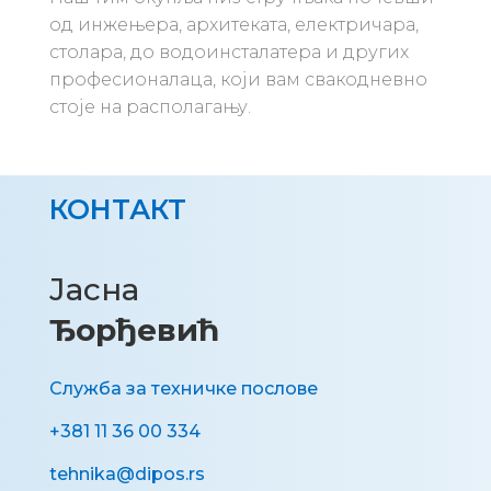
од инжењера, архитеката, електричара,
столара, до водоинсталатера и других
професионалаца, који вам свакодневно
стоје на располагању.
КОНТАКТ
Јасна
Ђорђевић
Служба за техничке послове
+381 11 36 00 334
tehnika@dipos.rs