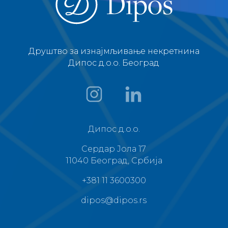
Дипос д.о.о.
Сердар Јола 17
11040 Београд, Србија
+381 11 3600300
dipos@dipos.rs
Политика приватности
Услови
коришћења
Политика о колачићима
Јавни
позиви