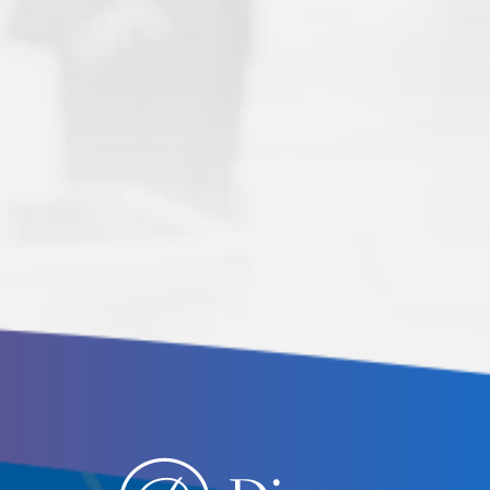
Друштво за изнајмљивање некретнина
Дипос д.о.о. Београд