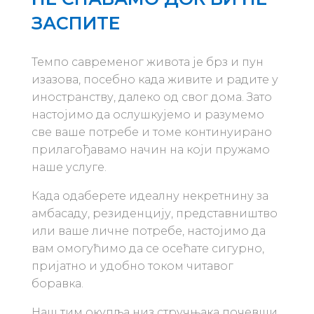
ЗАСПИТЕ
Темпо савременог живота је брз и пун
изазова, посебно када живите и радите у
иностранству, далеко од свог дома. Зато
настојимо да ослушкујемо и разумемо
све ваше потребе и томе континуирано
прилагођавамо начин на који пружамо
наше услуге.
Када одаберете идеалну некретнину за
амбасаду, резиденцију, представништво
или ваше личне потребе, настојимо да
вам омогућимо да се осећате сигурно,
пријатно и удобно током читавог
боравка.
Наш тим окупља низ стручњака почевши