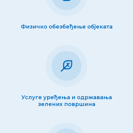
Физичко обезбеђење објеката
Услуге уређења и одржавања
зелених површина