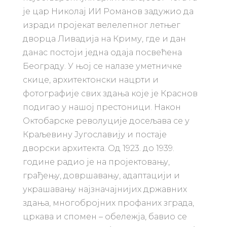
је цар Николај ИИ Романов задужио да
изради пројекат велелепног летњег
дворца Ливадија на Криму, где и дан
данас постоји једна одаја посвећена
Београду. У њој се налазе уметничке
скице, архитектонски нацрти и
фотографије свих здања које је Краснов
подигао у нашој престоници. Након
Октобарске револуције досељава се у
Краљевину Југославију и постаје
дворски архитекта. Од 1923. до 1939.
године радио је на пројектовању,
грађењу, довршавању, адаптацији и
украшавању најзначајнијих државних
здања, многобројних профаних зграда,
цркава и спомен – обележја, бавио се