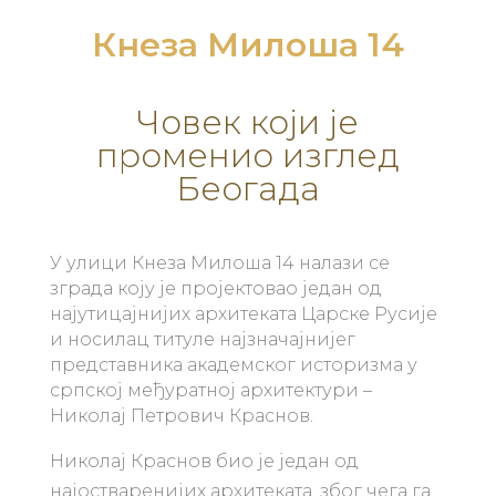
Кнеза Милоша 14
Човек који је
променио изглед
Беогада
У улици Кнеза Милоша 14 налази се
зграда коју је пројектовао један од
најутицајнијих архитеката Царске Русије
и носилац титуле најзначајнијег
представника академског историзма у
српској међуратној архитектури –
Николај Петрович Краснов.
Николај Краснов био је један од
најостваренијих архитеката, због чега га