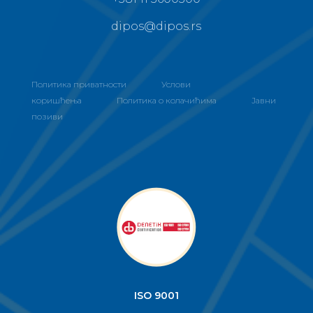
dipos@dipos.rs
Политика приватности
Услови
коришћења
Политика о колачићима
Јавни
позиви
ISO 9001