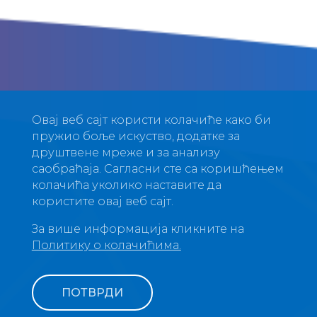
Овај веб сајт користи колачиће како би
пружио боље искуство, додатке за
друштвене мреже и за анализу
саобраћаја. Сагласни сте са коришћењем
колачића уколико наставите да
користите овај веб сајт.
За више информација кликните на
Политику о колачићима.
ПОТВРДИ