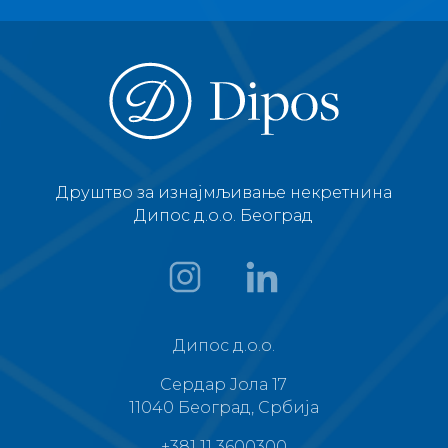
Друштво за изнајмљивање некретнина
Дипос д.о.о. Београд
Дипос д.о.о.
Сердар Јола 17
11040 Београд, Србија
+381 11 3600300