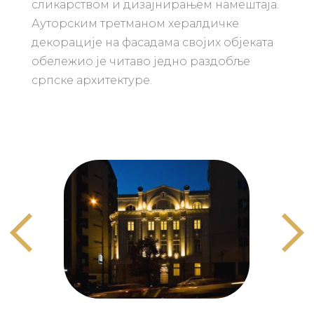
сликарством и дизајнирањем намештаја.
Ауторским третманом хералдичке
декорације на фасадама својих објеката
обележио је читаво једно раздобље
српске архитектуре.