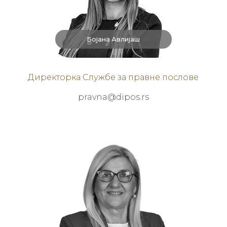
Бојана Авлијаш
Директорка Службе за правне послове
pravna@dipos.rs