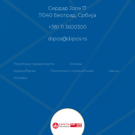
Сердар Јола 17
11040 Београд, Србија
+381 11 3600300
dipos@dipos.rs
Политика приватности
Услови
коришћења
Политика о колачићима
Јавни
позиви