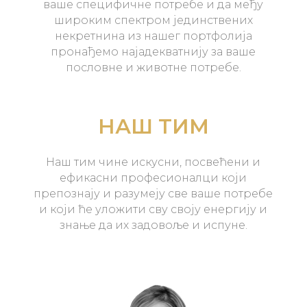
ваше специфичне потребе и да међу
широким спектром јединствених
некретнина из нашег портфолија
пронађемо најадекватнију за ваше
пословне и животне потребе.
НАШ ТИМ
Наш тим чине искусни, посвећени и
ефикасни професионалци који
препознају и разумеју све ваше потребе
и који ће уложити сву своју енергију и
знање да их задовоље и испуне.