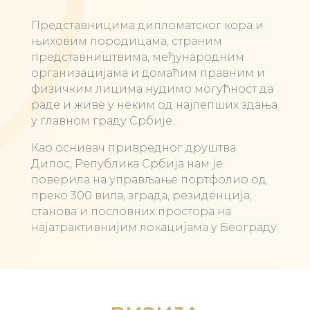
Представницима дипломатског кора и
њиховим породицама, страним
представништвима, међународним
организацијама и домаћим правним и
физичким лицима нудимо могућност да
раде и живе у неким од најлепших здања
у главном граду Србије.
Као оснивач привредног друштва
Дипос, Република Србија нам је
поверила на управљање портфолио од
преко 300 вила, зграда, резиденција,
станова и пословних простора на
најатрактивнијим локацијама у Београду.