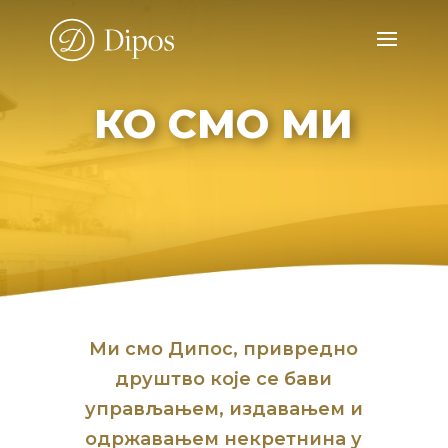
КО СМО МИ
Ми смо Дипос, привредно
друштво које се бави
управљањем, издавањем и
одржавањем некретнина у