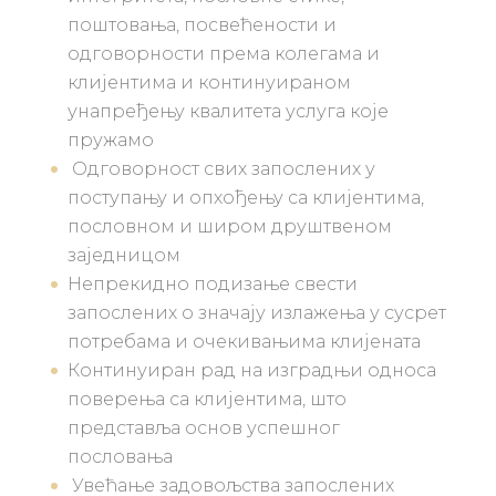
поштовања, посвећености и
одговорности према колегама и
клијентима и континуираном
унапређењу квалитета услуга које
пружамо
Одговорност свих запослених у
поступању и опхођењу са клијентима,
пословном и широм друштвеном
заједницом
Непрекидно подизање свести
запослених о значају излажења у сусрет
потребама и очекивањима клијената
Континуиран рад на изградњи односа
поверења са клијентима, што
представља основ успешног
пословања
Увећање задовољства запослених