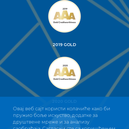
2019 GOLD
2020 GOLD
Овај веб сајт користи колачиће како би
пружио боље искуство, додатке за
друштвене мреже и за анализу
саобраћаја. Сагласни сте са коришћењем