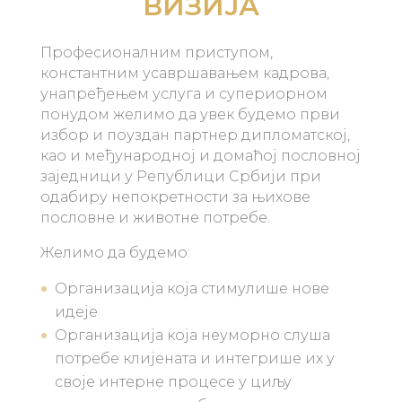
ВИЗИЈА
Професионалним приступом,
константним усавршавањем кадрова,
унапређењем услуга и супериорном
понудом желимо да увек будемо први
избор и поуздан партнер дипломатској,
као и међународној и домаћој пословној
заједници у Републици Србији при
одабиру непокретности за њихове
пословне и животне потребе.
Желимо да будемо:
Организација која стимулише нове
идеје
Организација која неуморно слуша
потребе клијената и интегрише их у
своје интерне процесе у циљу