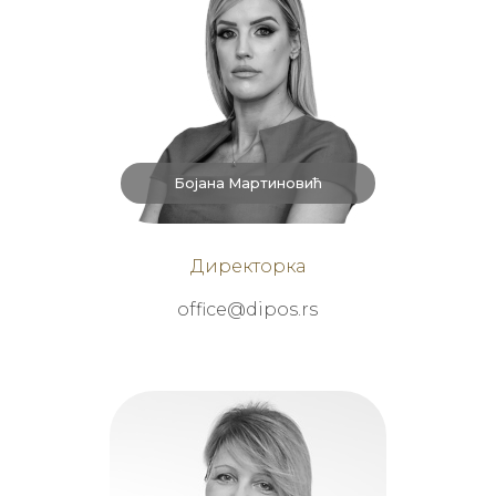
Бојана Мартиновић
Директорка
office@dipos.rs