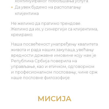
континуираног побољшања услуга
Да увек будемо на располагању
клијентима
Не желимо да пратимо трендове.
Желимо да их, у синергији са клијентима,
креирамо.
Наша посвећеност унапређењу квалитета
живота и рада наших закупаца, увећању
вредности државне имовине коју нам је
Република Србија поверила на
управљање, као и етичком, одговорном
и професионалном пословању, чине срж
наше пословне филозофије.
МИСИЈА