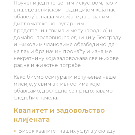
Поучени јединственим искуством, као и
вишедеценијском традицијом која нас
обавезује, наша мисија је да страним
дипломатско-конзуларним
представништвима и међународној и
домаћој пословној заједници у Београду
и њиховим члановима обезбедимо, да
на лак и брз начин пронађу и изнајме
некретнину која задовољава све њихове
радне и животне потребе.
Како бисмо осигурали испуњење наше
мисије, у свим активностима које
обављамо, доследно се придржавамо
следећих начела:
Квалитет и задовољство
клијената
Висок квалитет наших услуга у складу