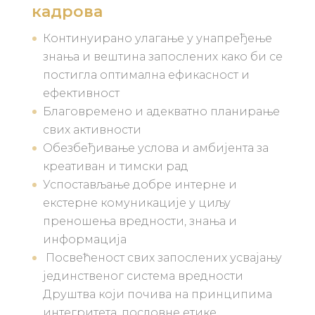
кадрова
Континуирано улагање у унапређење
знања и вештина запослених како би се
постигла оптимална ефикасност и
ефективност
Благовремено и адекватно планирање
свих активности
Обезбеђивање услова и амбијента за
креативан и тимски рад
Успостављање добре интерне и
екстерне комуникације у циљу
преношења вредности, знања и
информација
Посвећеност свих запослених усвајању
јединственог система вредности
Друштва који почива на принципима
интегритета, пословне етике,