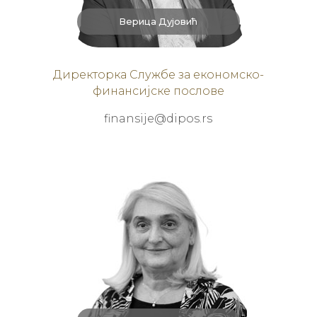
Верица Дујовић
Директорка Службе за економско-
финансијске послове
finansije@dipos.rs