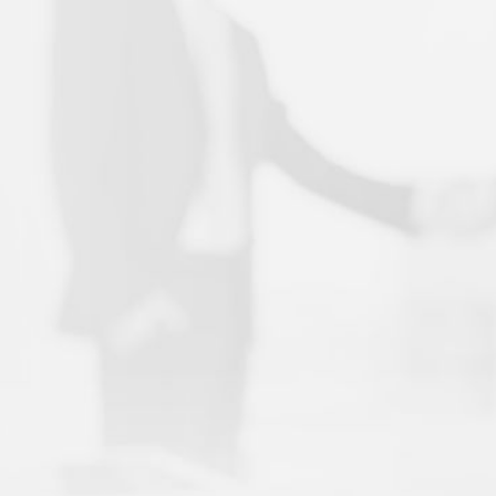
година заједничке историје са
Дипосом и радујем се
настављању наших односа у
још много година које долазе.”
Њ. Е. амбасадор
Сједињених Америчких
Држава, господин Ентони
Годфри
Амбасада Сједињених
Америчких Држава у
Републици Србији