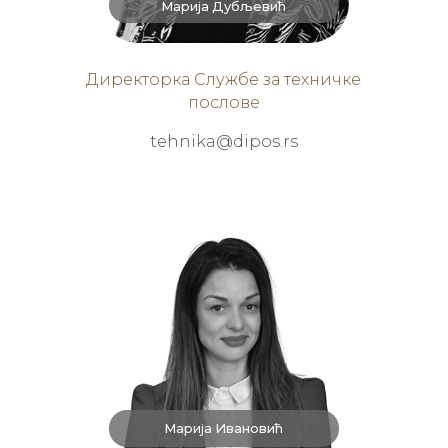
Марија Дубљевић
Директорка Службе за техничке
послове
tehnika@dipos.rs
Марија Ивановић