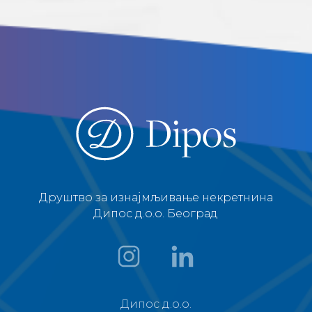
Друштво за изнајмљивање некретнина
Дипос д.о.о. Београд
Дипос д.о.о.