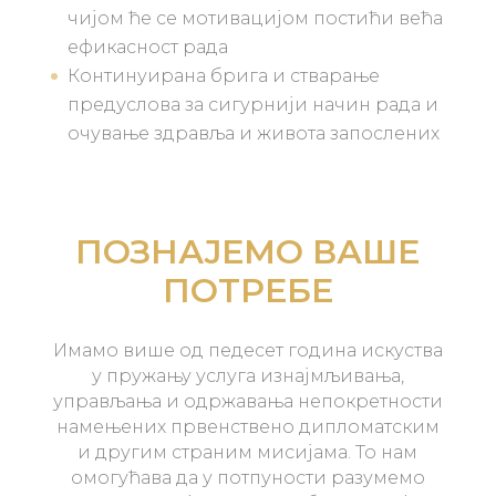
чијом ће се мотивацијом постићи већа
ефикасност рада
Континуирана брига и стварање
предуслова за сигурнији начин рада и
очување здравља и живота запослених
ПОЗНАЈЕМО ВАШЕ
ПОТРЕБЕ
Имамо више од педесет година искуства
у пружању услуга изнајмљивања,
управљања и одржавања непокретности
намењених првенствено дипломатским
и другим страним мисијама. То нам
омогућава да у потпуности разумемо