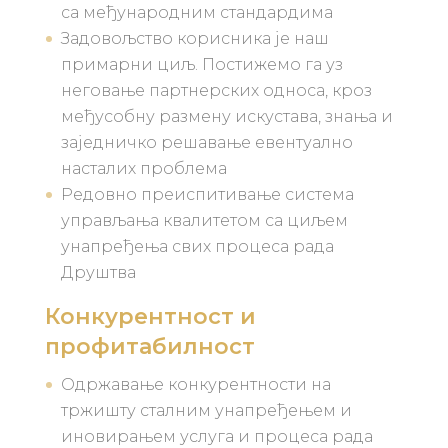
са међународним стандардима
Задовољство корисника је наш
примарни циљ. Постижемо га уз
неговање партнерских односа, кроз
међусобну размену искустава, знања и
заједничко решавање евентуално
насталих проблема
Редовно преиспитивање система
управљања квалитетом са циљем
унапређења свих процеса рада
Друштва
Конкурентност и
профитабилност
Одржавање конкурентности на
тржишту сталним унапређењем и
иновирањем услуга и процеса рада