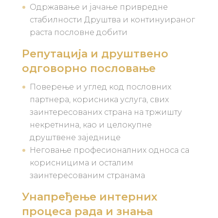
Одржавање и јачање привредне
стабилности Друштва и континуираног
раста пословне добити
Репутација и друштвено
одговорно пословање
Поверење и углед код пословних
партнера, корисника услуга, свих
заинтересованих страна на тржишту
некретнина, као и целокупне
друштвене заједнице
Неговање професионалних односа са
корисницима и осталим
заинтересованим странама
Унапређење интерних
процеса рада и знања