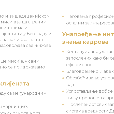
као и вишедеценијском
Неговање професион
 мисија је да страним
осталим заинтересов
вништвима и
Унапређење инт
заједници у Београду и
на лак и брз начин
знања кадрова
 задовољава све њихове
Континуирано улагањ
запослених како би с
ше мисије, у свим
ефективност
едно се придржавамо
Благовремено и адек
Обезбеђивање услова 
клијената
рад
Успостављање добре 
ладу са међународним
циљу преношења вре
Посвећеност свих зап
римарни циљ.
система вредности Д
рских односа, кроз