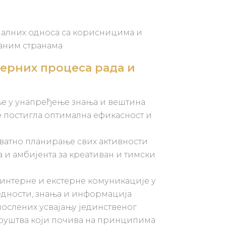
алних односа са корисницима и
аним странама
ерних процеса рада и
е у унапређење знања и вештина
е постигла оптимална ефикасност и
ватно планирање свих активности
и амбијента за креативан и тимски
интерне и екстерне комуникације у
дности, знања и информација
ослених усвајању јединственог
руштва који почива на принципима