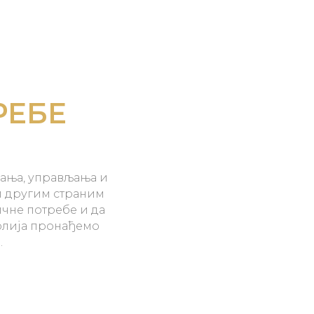
РЕБЕ
вања, управљања и
 другим страним
ичне потребе и да
олија пронађемо
.