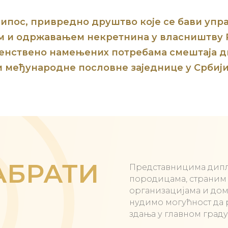
ипос, привредно друштво које се бави уп
 и одржавањем некретнина у власништву
венствено намењених потребама смештаја 
и међународне пословне заједнице у Србији
АБРАТИ
Представницима дипл
породицама, страним
организацијама и до
нудимо могућност да 
здања у главном граду