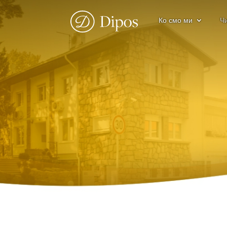
Ко смо ми
Ч