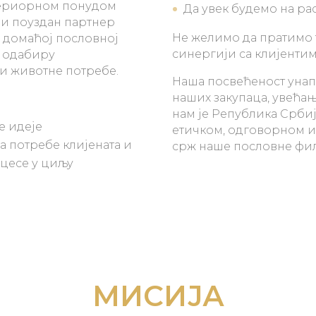
периорном понудом
Да увек будемо на ра
 и поуздан партнер
Не желимо да пратимо 
и домаћој пословној
синергији са клијентим
и одабиру
и животне потребе.
Наша посвећеност унап
наших закупаца, увећа
нам је Република Србиј
е идеје
етичком, одговорном 
а потребе клијената и
срж наше пословне фи
оцесе у циљу
МИСИЈА