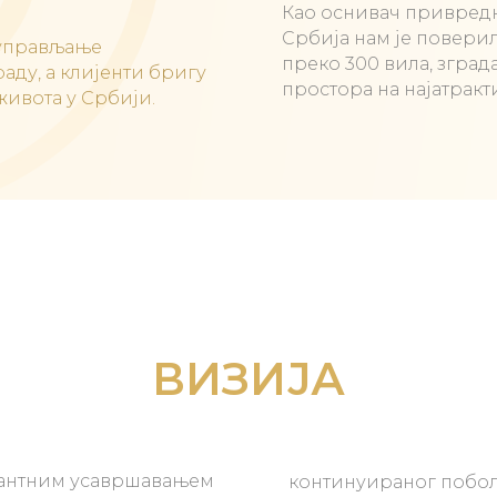
Као оснивач привредн
Србија нам је повери
 управљање
преко 300 вила, зград
аду, а клијенти бригу
простора на најатракт
живота у Србији.
ВИЗИЈА
тантним усавршавањем
континуираног побо