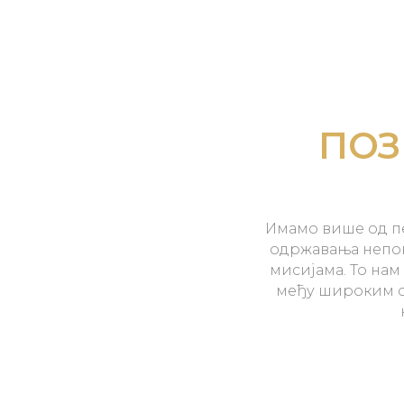
ПОЗ
Имамо више од пе
одржавања непо
мисијама. То нам
међу широким с