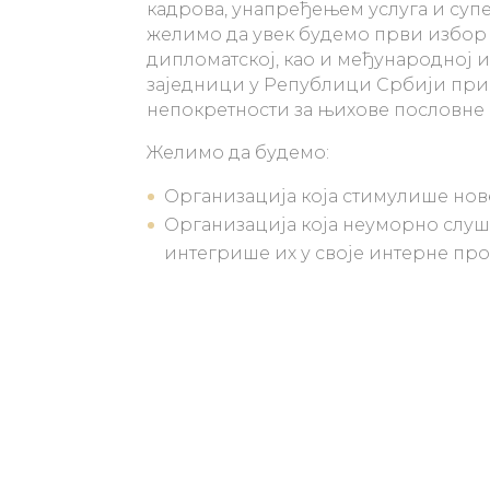
кадрова, унапређењем услуга и су
желимо да увек будемо први избор
дипломатској, као и међународној 
заједници у Републици Србији пр
непокретности за њихове пословне 
Желимо да будемо:
Организација која стимулише нов
Организација која неуморно слуш
интегрише их у своје интерне пр