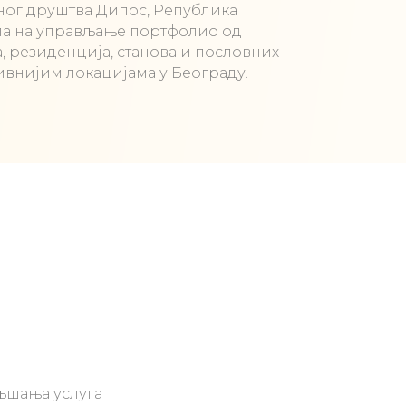
ог друштва Дипос, Република
ла на управљање портфолио од
а, резиденција, станова и пословних
ивнијим локацијама у Београду.
љшања услуга