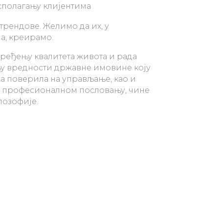
сполагању клијентима
трендове. Желимо да их, у
а, креирамо.
ређењу квалитета живота и рада
њу вредности државне имовине коју
а поверила на управљање, као и
и професионалном пословању, чине
лозофије.