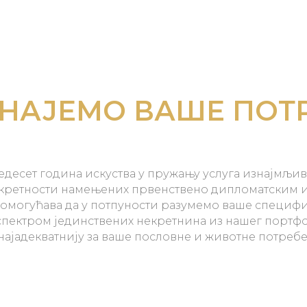
НАЈЕМО ВАШЕ ПОТ
десет година искуства у пружању услуга изнајмљи
кретности намењених првенствено дипломатским и
 омогућава да у потпуности разумемо ваше специф
пектром јединствених некретнина из нашег портф
најадекватнију за ваше пословне и животне потребе