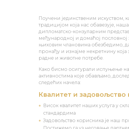
Поучени јединственим искуством, 
традицијом која нас обавезује, наша
дипломатско-конзуларним предста
међународној и домаћој пословној 
њиховим члановима обезбедимо, да 
пронађу и изнајме некретнину која
радне и животне потребе.
Како бисмо осигурали испуњење на
активностима које обављамо, досл
следећих начела:
Квалитет и задовољство 
Висок квалитет наших услуга у ск
стандардима
Задовољство корисника је наш п
Постижемо га уз неговање партне