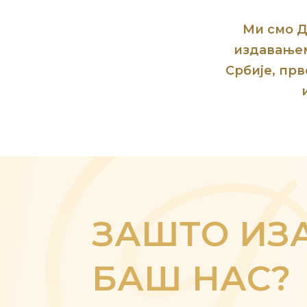
Ми смо Д
издавањем
Србије, пр
ЗАШТО ИЗ
БАШ НАС?