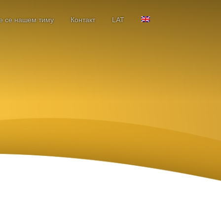
е се нашем тиму
Контакт
LAT