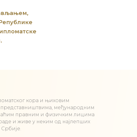
рављањем,
 Републике
дипломатске
.
оматског кора и њиховим
 представништвима, међународним
маћим правним и физичким лицима
раде и живе у неким од најлепших
 Србије.