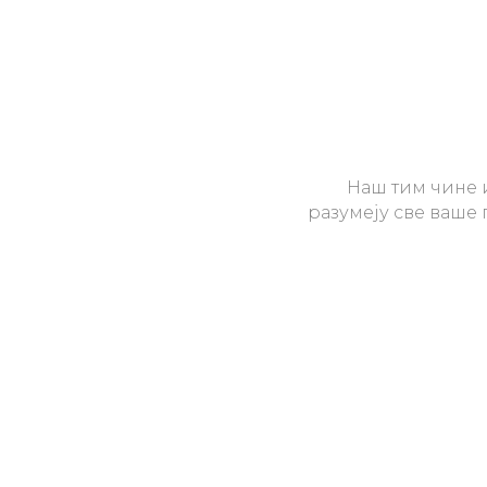
Наш тим чине 
разумеју све ваше 