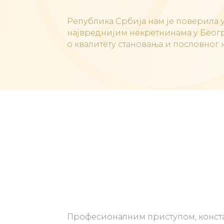
Република Србија нам је поверила
највреднијим некретнинама у Беогр
о квалитету становања и пословног 
Професионалним приступом, конс