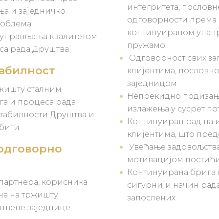
интегритета, пословн
ња и заједничко
одговорности према 
роблема
континуираном унапре
 управљања квалитетом
пружамо
са рада Друштва
Одговорност свих за
абилност
клијентима, послов
заједницом
жишту сталним
Непрекидно подизање
а и процеса рада
излажења у сусрет п
табилности Друштва и
Континуиран рад на 
обити
клијентима, што пре
 одговорно
Увећање задовољства
мотивацијом постићи
Континуирана брига 
партнера, корисника
сигурнији начин рад
ана на тржишту
запослених
штвене заједнице