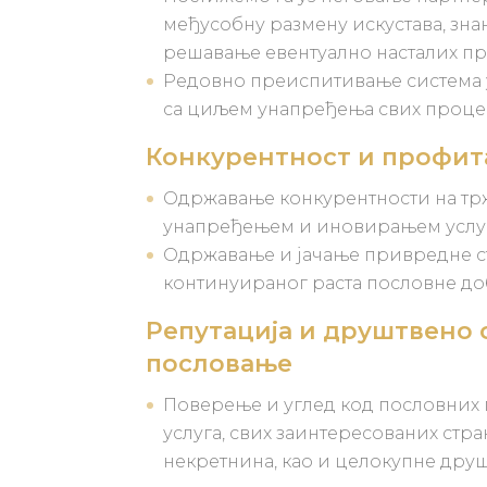
међусобну размену искустава, зна
решавање евентуално насталих п
Редовно преиспитивање система
са циљем унапређења свих проце
Конкурентност и профит
Одржавање конкурентности на тр
унапређењем и иновирањем услуг
Одржавање и јачање привредне с
континуираног раста пословне д
Репутација и друштвено
пословање
Поверење и углед код пословних 
услуга, свих заинтересованих стр
некретнина, као и целокупне дру