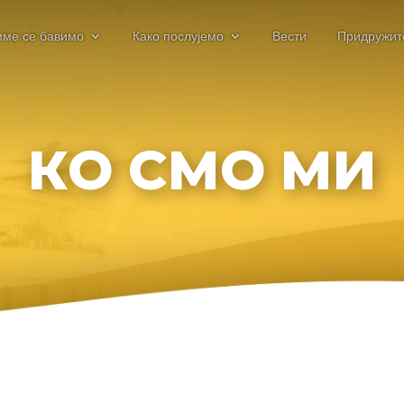
име се бавимо
Како послујемо
Вести
Придружит
КО СМО МИ