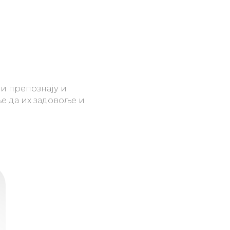
и препознају и
ње да их задовоље и