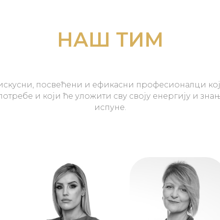
НАШ ТИМ
искусни, посвећени и ефикасни професионалци кој
потребе и који ће уложити сву своју енергију и зна
испуне.