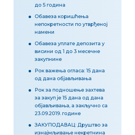
до 5 година
Обавеза коришћења
непокретности по утврђеној
намени
Обавеза уплате депозита у
висини од 1 до 3 месечне
закупнине
Рок важења огласа: 15 дана
од дана објављивања
Рок за подношење захтева
за закуп је 15 дана од дана
објављивања, а закључно са
23.09.2019.
године
ЗАКУПОДАВАЦ: Друштво за
изнајмљивање некретнина