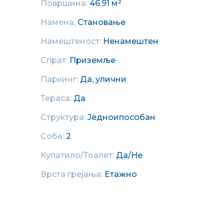
Површина:
46.91 м²
Намена:
Становање
Намештеност:
Ненамештен
Спрат:
Приземље
Паркинг:
Да, улични
Тераса:
Да
Структура:
Једноипособан
Собе:
2
Купатило/Тоалет:
Да/Не
Врста грејања:
Етажно