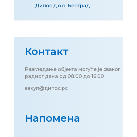
Дипос д.о.о. Београд
Контакт
Разгледање објекта могуће је сваког
радног дана од 08:00 до 16:00
закуп@дипос.рс
Напомена