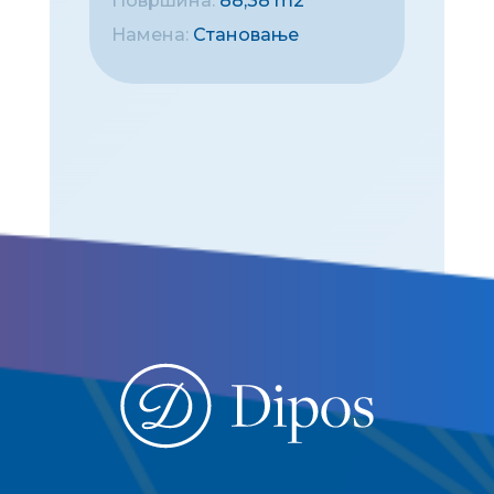
Површина:
88,38 m2
Намена:
Становање