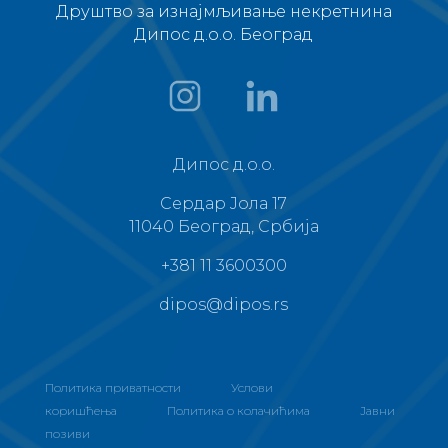
Друштво за изнајмљивање некретнина
Дипос д.о.о. Београд
Дипос д.о.о.
Сердар Јола 17
11040 Београд, Србија
+381 11 3600300
dipos@dipos.rs
Политика приватности
Услови
коришћења
Политика о колачићима
Јавни
позиви