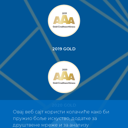
2019 GOLD
2020 GOLD
Овај веб сајт користи колачиће како би
пружио боље искуство, додатке за
друштвене мреже и за анализу