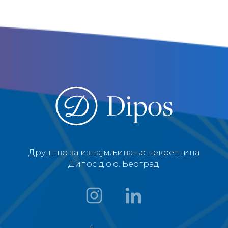
Друштво за изнајмљивање некретнина
Дипос д.о.о. Београд