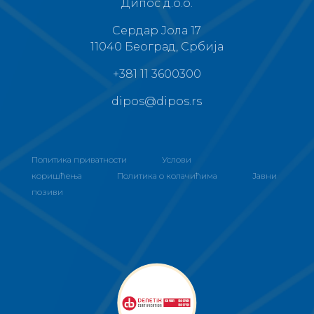
Дипос д.о.о.
Сердар Јола 17
11040 Београд, Србија
+381 11 3600300
dipos@dipos.rs
Политика приватности
Услови
коришћења
Политика о колачићима
Јавни
позиви