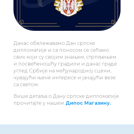
Данас обележавамо Дан српске
дипломатије и са поносом се сећамо
свих који су својим знањем, стрпљењем
и посвећеношћу градили и данас граде
углед Србије на међународној сцени,
чувајући њене интересе и јачајући везе
са светом.
Више детаља о Дану српске дипломатије
прочитајте у нашем
Дипос Магазину.