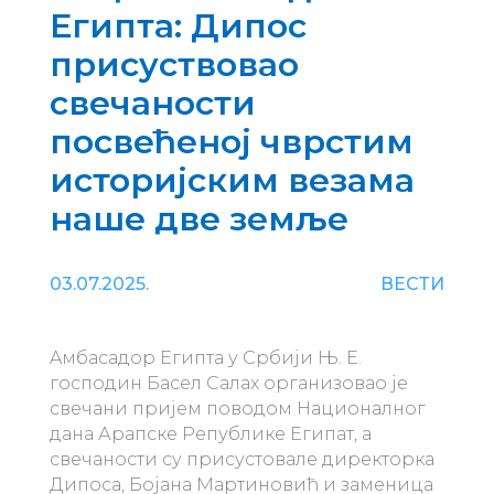
Египта: Дипос
присуствовао
свечаности
посвећеној чврстим
историјским везама
наше две земље
03.07.2025.
ВЕСТИ
Aмбасадор Египта у Србији Њ. Е.
господин Басел Салах организовао је
свечани пријем поводом Националног
дана Арапске Републике Египат, а
свечаности су присустовале директорка
Дипоса, Бојана Мартиновић и заменица