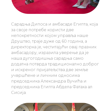
Сарадња Дипоса и амбасаде Египта, која
за своје потребе користи две
непокретности којом управља наше
Друштво, траје дуже од 60 година, а
директорка је, честитајући овај празник
амбасадору, изразила уверење да је
наша дугогодишња сарадња само
додатна потврда традиционално доброг
и искреног пријатељства две земље
учвршћене и личним односима
председника Александра Вучића и
председника Египта Абдела Фатаха ал
Сисија.