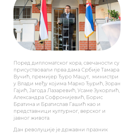
Поред дипломатског кора, свечаности су
присуствовали прва дама Србије Тамара
Вучић, премијер Ђуро Мацут, министри
у Влади међу којима Марко Ђурић, Зоран
Гајић, Јагода Лазаревић, Усаме Зукорлић,
Александра Софронијевић, Борис
Братина и Братислав Гашић као и
представници културног, верског и
јавног живота.
Дан револуције је државни празник