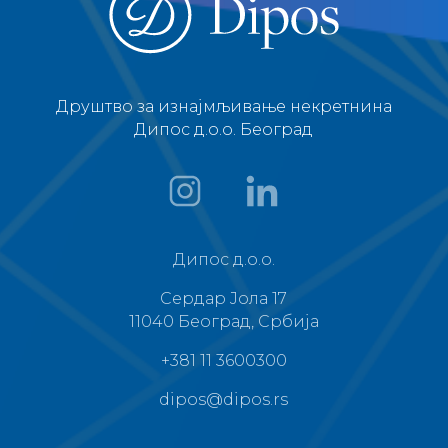
Друштво за изнајмљивање некретнина
Дипос д.о.о. Београд
Дипос д.о.о.
Сердар Јола 17
11040 Београд, Србија
+381 11 3600300
dipos@dipos.rs