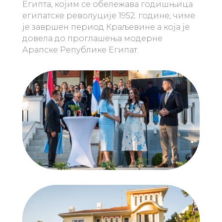
Египта, којим се обележава годишњица
египатске револуције 1952. године, чиме
је завршен период Краљевине а која је
довела до проглашења модерне
Арапске Републике Египат.