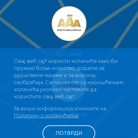
2020 GOLD
Овај веб сајт користи колачиће како би
пружио боље искуство, додатке за
друштвене мреже и за анализу
саобраћаја. Сагласни сте са коришћењем
колачића уколико наставите да
користите овај веб сајт.
За више информација кликните на
2021 PLATINUM
Политику о колачићима.
ПОТВРДИ