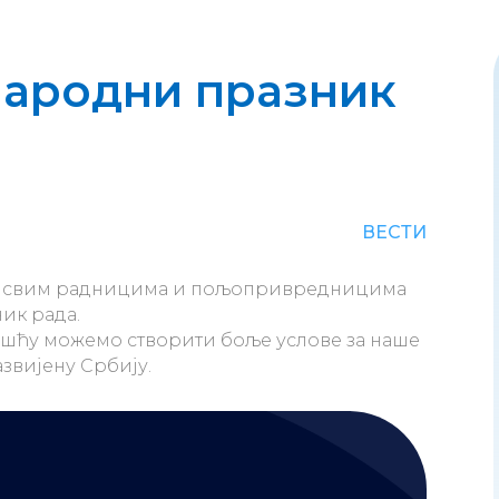
ародни празник
ВЕСТИ
е, свим радницима и пољопривредницима
ник рада.
шћу можемо створити боље услове за наше
звијену Србију.