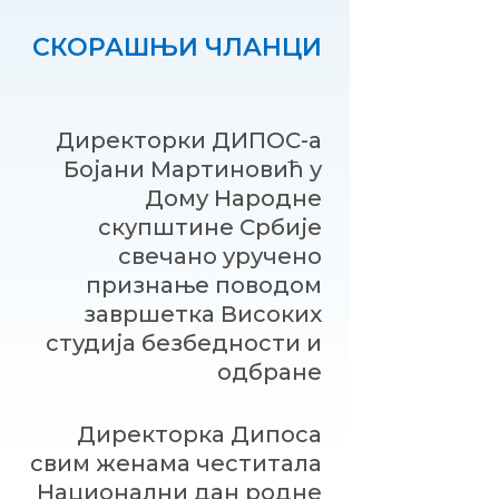
СКОРАШЊИ ЧЛАНЦИ
Директорки ДИПОС-а
Бојани Мартиновић у
Дому Народне
скупштине Србије
свечано уручено
признање поводом
завршетка Високих
студија безбедности и
одбране
Директорка Дипоса
свим женама честитала
Национални дан родне