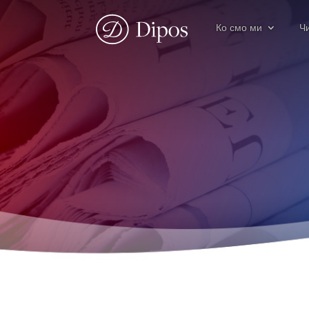
Ко смо ми
Ч