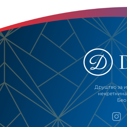
Друштво за 
некретнина 
Бео