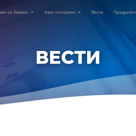
име се бавимо
Како послујемо
Вести
Придружит
ВЕСТИ