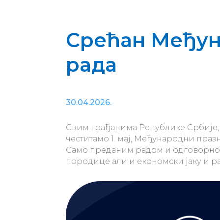
Срећан Међун
рада
30.04.2026.
Свим грађанима Републике Србиј
честитамо 1. мај, Међународни праз
Само преданим радом и одговорно
породице али и економски јаку и ра