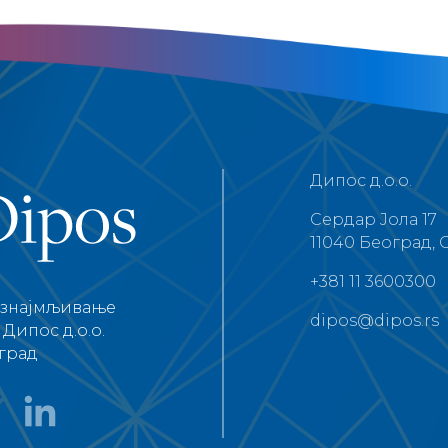
Дипос д.о.о.
Сердар Јола 17
11040 Београд, 
+381 11 3600300
изнајмљивање
dipos@dipos.rs
Дипос д.о.о.
град