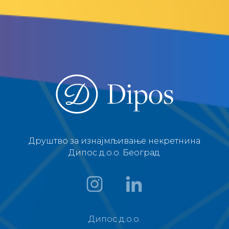
Друштво за изнајмљивање некретнина
Дипос д.о.о. Београд
Дипос д.о.о.