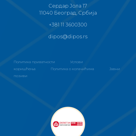
Сердар Јола 17
11040 Београд, Србија
+381 11 3600300
dipos@dipos.rs
Политика приватности
Услови
коришћења
Политика о колачићима
Јавни
позиви