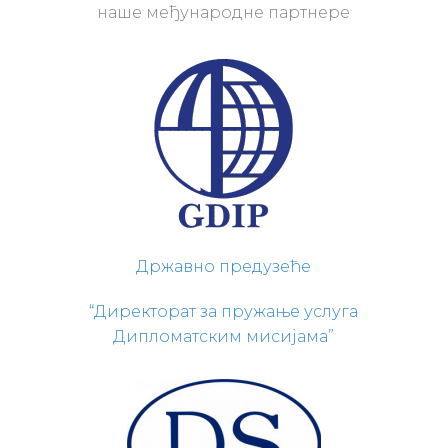
наше међународне партнере
Државно предузеће
“Директорат за пружање услуга
Дипломатским мисијама”