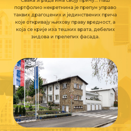
Свака зграда има своју причу… Наш
портфолио некретнина је препун управо
таквих драгоцених и јединствених прича
које откривају њихову праву вредност, а
која се крије иза тешких врата, дебелих
зидова и прелепих фасада.