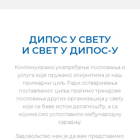
ДИПОС У СВЕТУ
И СВЕТ У ДИПОС-У
Континуирано унапређење пословања и
услуга које пружамо клијентима је наш
примарни циљ. Ради остваривања
постављеног циља пратимо трендове
пословања других организација у свету
које се баве истом делатношћу, а са
којима смо успоставили међународну
сарадњу.
Задовољство нам је да вам представимо