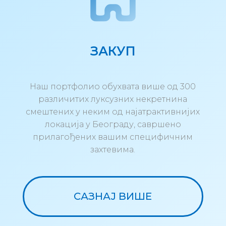
ЗАКУП
Наш портфолио обухвата више од 300
различитих луксузних некретнина
смештених у неким од најатрактивнијих
локација у Београду, савршено
прилагођених вашим специфичним
захтевима.
САЗНАЈ ВИШЕ