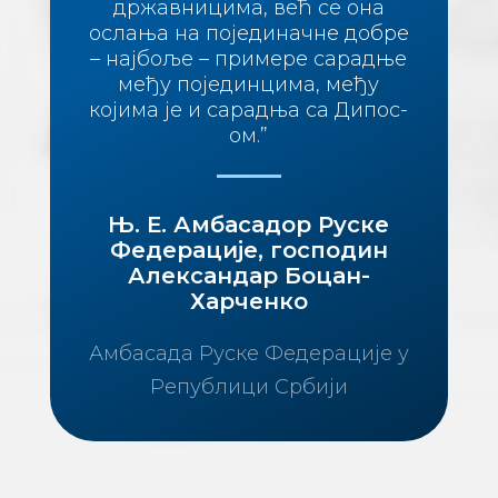
државницима, већ се она
ослања на појединачне добре
– најбоље – примере сарадње
међу појединцима, међу
којима је и сарадња са Дипос-
ом.”
Њ. Е. Амбасадор Руске
Федерације, господин
Александар Боцан-
Харченко
Амбасада Руске Федерације у
Републици Србији