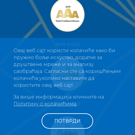
2019 GOLD
Овај веб сајт користи колачиће како би
пружио боље искуство, додатке за
друштвене мреже и за анализу
саобраћаја. Сагласни сте са коришћењем
колачића уколико наставите да
користите овај веб сајт.
За више информација кликните на
2020 GOLD
Политику о колачићима.
ПОТВРДИ