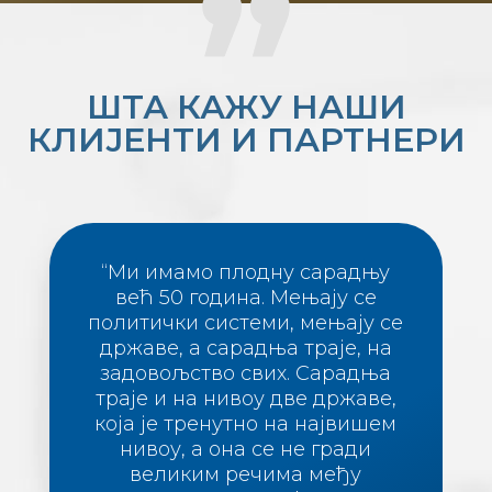
ШТА КАЖУ НАШИ
КЛИЈЕНТИ И ПАРТНЕРИ
“Ми имамо плодну сарадњу
већ 50 година. Мењају се
политички системи, мењају се
државе, а сарадња траје, на
задовољство свих. Сарадња
траје и на нивоу две државе,
која је тренутно на највишем
нивоу, а она се не гради
великим речима међу