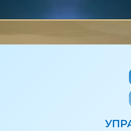
П
УПР