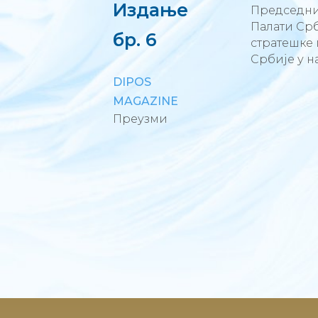
Издање
Председник
Палати Срб
бр. 6
стратешке 
Србије у 
DIPOS
MAGAZINE
Преузми