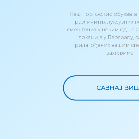
Наш портфолио обухвата 
различитих луксузних 
смештених у неким од нај
локација у Београду,
прилагођених вашим с
захтевима.
САЗНАЈ ВИ