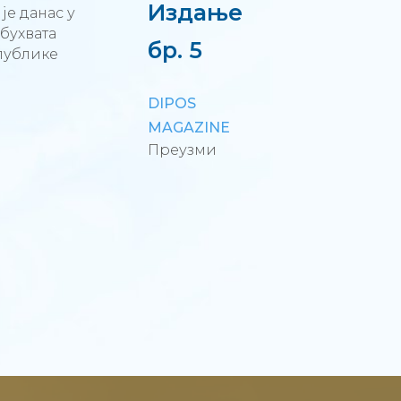
Издање
е данас у
бухвата
бр. 5
публике
DIPOS
MAGAZINE
Преузми