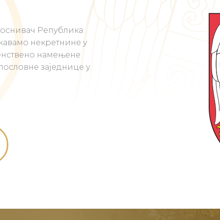
 оснивач Република
жавамо некретнине у
енствено намењене
пословне заједнице у