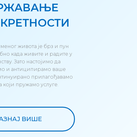
РЖАВАЊЕ
КРЕТНОСТИ
меног живота је брз и пун
ебно када живите и радите у
ству. Зато настојимо да
мо и антиципирамо ваше
онтинуирано прилагођавамо
а који пружамо услуге.
АЗНАЈ ВИШЕ