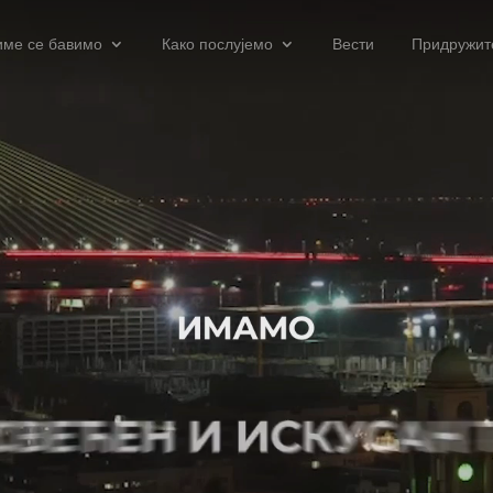
име се бавимо
Како послујемо
Вести
Придружит