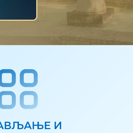
АВЉАЊЕ И