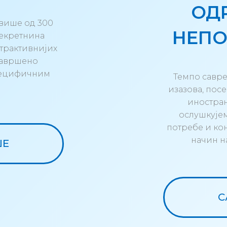
ОД
више од 300
НЕПО
некретнина
атрактивнијих
 савршено
пецифичним
Темпо савре
изазова, пос
иностран
ослушкује
потребе и к
начин н
ШЕ
С