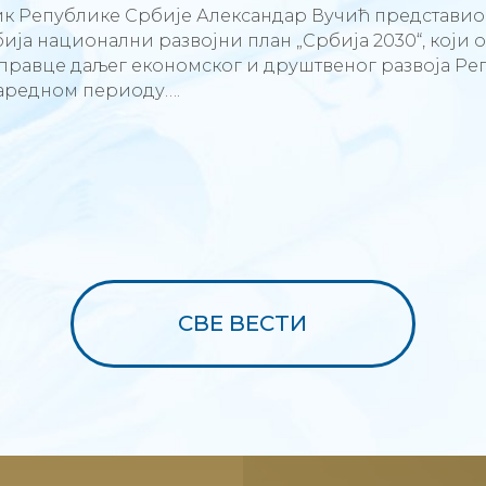
 Републике Србије Александар Вучић представио ј
ија национални развојни план „Србија 2030“, који о
правце даљег економског и друштвеног развоја Ре
наредном периоду….
СВЕ ВЕСТИ