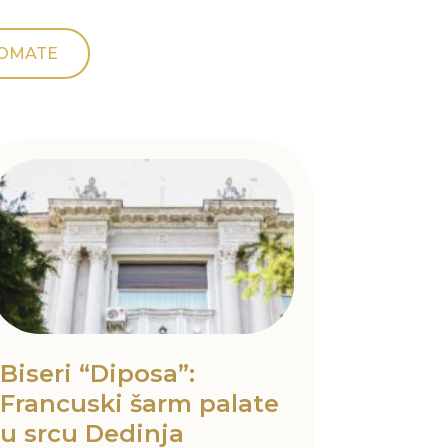
LOMATE
Biseri “Diposa”:
Francuski šarm palate
u srcu Dedinja