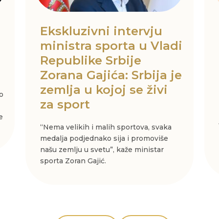
:
Ekskluzivni intervju
ministra sporta u Vladi
Republike Srbije
Zorana Gajića: Srbija je
zemlja u kojoj se živi
o
za sport
e
“Nema velikih i malih sportova, svaka
medalja podjednako sija i promoviše
našu zemlju u svetu”, kaže ministar
sporta Zoran Gajić.