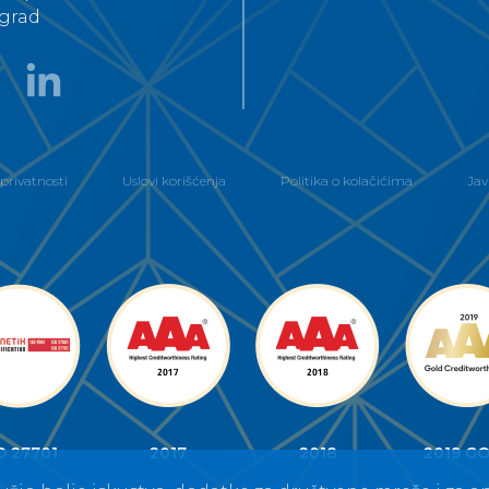
grad
 privatnosti
Uslovi korišćenja
Politika o kolačićima
Jav
O 27701
2017
2018
2019 G