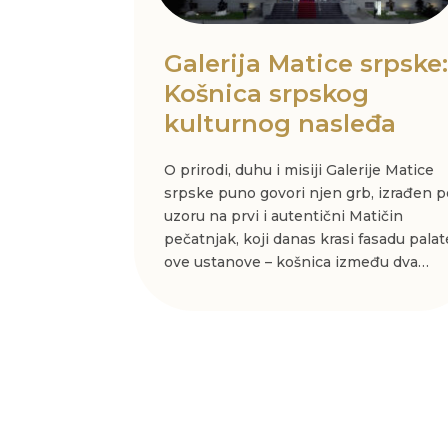
Galerija Matice srpske
Košnica srpskog
kulturnog nasleđa
O prirodi, duhu i misiji Galerije Matice
srpske puno govori njen grb, izrađen p
uzoru na prvi i autentični Matičin
pečatnjak, koji danas krasi fasadu palat
ove ustanove – košnica između dva…