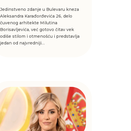
Jedinstveno zdanje u Bulevaru kneza
Aleksandra Karađorđevića 26, delo
čuvenog arhitekte Milutina
Borisavljevića, već gotovo čitav vek
odiše stilom i otmenošću i predstavlja
jedan od najvredniji…