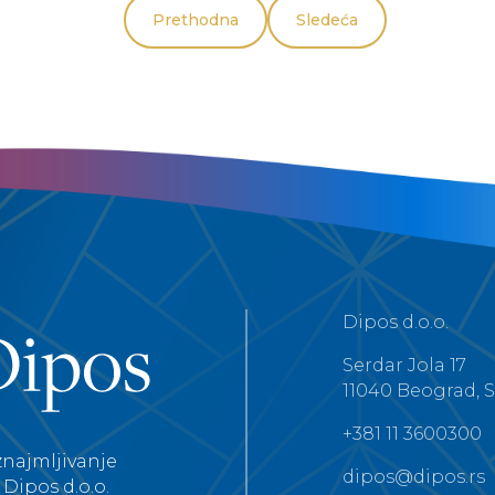
Prethodna
Sledeća
Dipos d.o.o.
Serdar Jola 17
11040 Beograd, S
+381 11 3600300
znajmljivanje
dipos@dipos.rs
Dipos d.o.o.