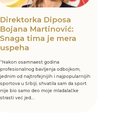
Direktorka Diposa
Bojana Martinović:
Snaga tima je mera
uspeha
“Nakon osamnaest godina
profesionalnog bavljenja odbojkom,
jednim od najtrofejnijih i najpopularnijih
sportova u Srbiji, shvatila sam da sport
nije bio samo deo moje mladalačke
strasti već jed…