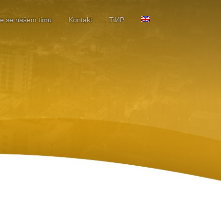
te se našem timu
Kontakt
ЋИР