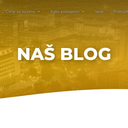
Čime se bavimo
Kako poslujemo
Vesti
Pridruži
NAŠ BLOG