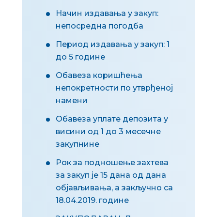
Начин издавања у закуп:
непосредна погодба
Период издавања у закуп: 1
до 5 године
Обавеза коришћења
непокретности по утврђеној
намени
Обавеза уплате депозита у
висини од 1 до 3 месечне
закупнине
Рок за подношење захтева
за закуп је 15 дана од дана
објављивања, а закључно са
18.04.2019.
године