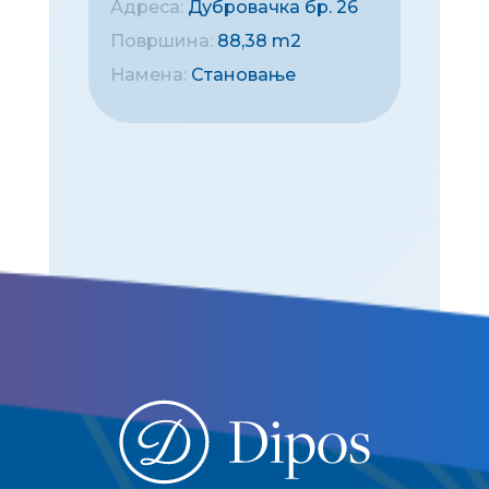
Адреса:
Дубровачка бр. 26
Површина:
88,38 m2
Намена:
Становање