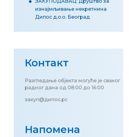
ЗАКУПОДАВАЦ: Друштво за
изнајмљивање некретнина
Дипос д.о.о. Београд
Контакт
Разгледање објекта могуће је сваког
радног дана од 08:00 до 16:00
закуп@дипос.рс
Напомена