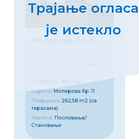
Трајање огласа
је истекло
Молерова бр. 11
07.08.2026.
Тип непокретности:
Стан
Локација, општина:
Молерова, Врачар
Адреса:
Молерова бр. 11
Површина:
262,58 m2 (са
терасама)
Намена:
Пословање/
Становање