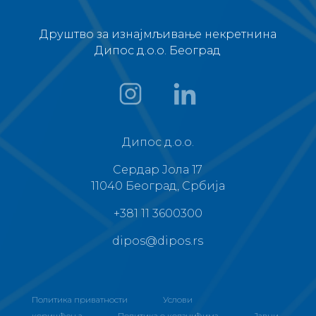
Друштво за изнајмљивање некретнина
Дипос д.о.о. Београд
Дипос д.о.о.
Сердар Јола 17
11040 Београд, Србија
+381 11 3600300
dipos@dipos.rs
Политика приватности
Услови
коришћења
Политика о колачићима
Јавни