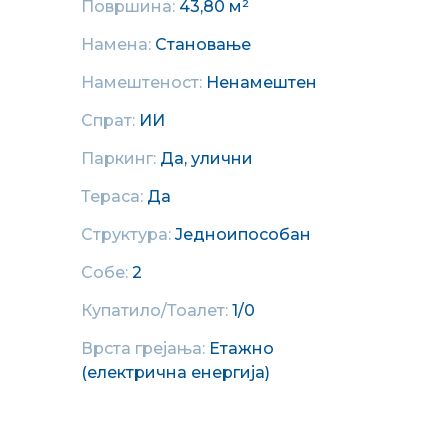
Површина:
43,80 м²
Намена:
Становање
Намештеност:
Ненамештен
Спрат:
ИИ
Паркинг:
Да, улични
Тераса:
Да
Структура:
Једноипособан
Собе:
2
Купатило/Тоалет:
1/0
Врста грејања:
Етажно
(електрична енергија)